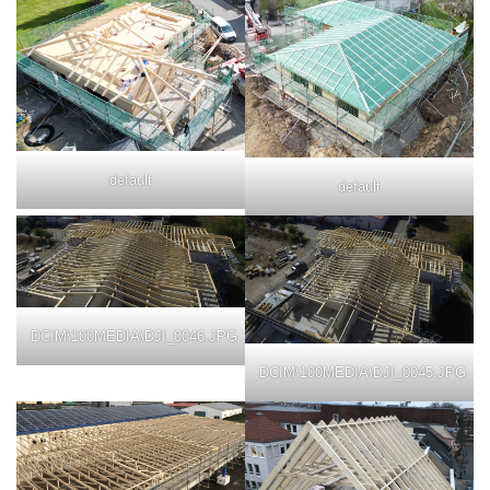
default
default
DCIM\100MEDIA\DJI_0046.JPG
DCIM\100MEDIA\DJI_0045.JPG